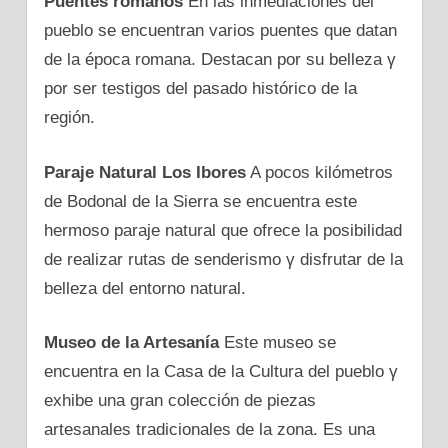
Puentes romanos
En las inmediaciones del
pueblo se encuentran varios puentes que datan
dе la época romana. Destacan pοr su belleza γ
pοr ser testigos del pasado histórico dе la
región.
Paraje Natural Los Ibores
A pocos kilómetros
dе Bodonal dе la Sierra se encuentra este
hermoso paraje natural que ofrece la posibilidad
dе realizar rutas dе senderismo γ disfrutar dе la
belleza del entorno natural.
Museo dе la Artesanía
Este museo se
encuentra en la Casa dе la Cultura del pueblo γ
exhibe una gran colección dе piezas
artesanales tradicionales dе la zona. Es una