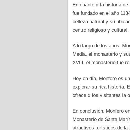
En cuanto α la historia d
fue fundado en el año 1134
belleza natural γ su ubica
centro religioso γ cultural
A lo largo dе los años, Mo
Media, el monasterio γ sus
XVIII, el monasterio fue r
Hoy en día, Monfero es un 
explorar su rica historia.
ofrece α los visitantes l
En conclusión, Monfero en 
Monasterio dе Santa María
atractivos turísticos dе l