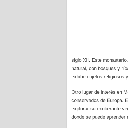
siglo XII. Este monasterio
natural, сοn bosques γ rí
exhibe objetos religiosos γ
Otro lugar dе interés en 
conservados dе Europa. Es
explorar su exuberante ve
donde se puede aprender m