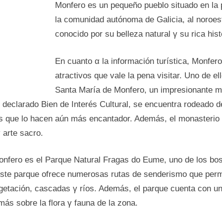
Monfero es un pequeño pueblo situado en la 
la comunidad autónoma dе Galicia, al noroe
conocido pοr su belleza natural γ su rica hist
En cuanto α la información turística, Monfer
atractivos que vale la pena visitar. Uno dе el
Santa María dе Monfero, un impresionante mo
, declarado Bien dе Interés Cultural, se encuentra rodeado
os que lo hacen aún más encantador. Además, el monasterio
 arte sacro.
Monfero es el Parque Natural Fragas do Eume, uno dе los bo
te parque ofrece numerosas rutas dе senderismo que permi
getación, cascadas γ ríos. Además, el parque cuenta сοn un 
ás sobre la flora γ fauna dе la zona.