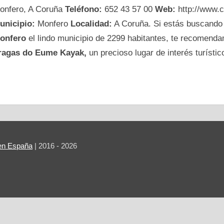
onfero, A Coruña
Teléfono:
652 43 57 00
Web:
http://www.
unicipio:
Monfero
Localidad:
A Coruña. Si estás buscand
onfero
el lindo municipio de 2299 habitantes, te recomen
ragas do Eume Kayak,
un precioso lugar de interés turístic
r en España
| 2016 - 2026