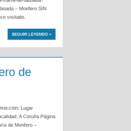
ta-maria-de-taboada?
Taboada – Monfero SIN
co visitado.
SEGUIR LEYENDO
ero de
rección: Lugar
ocalidad: A Coruña Página
ría de Monfero –