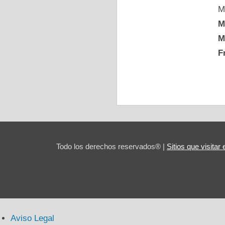
M
M
M
F
Todo los derechos reservados® |
Sitios que visita
Aviso Legal