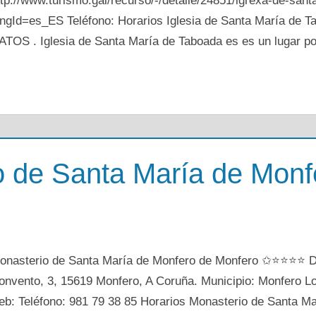
ttp://www.turismo.gal/recurso/-/detalle/24851/igrexa-de-san
angId=es_ES Teléfono: Horarios Iglesia de Santa María de 
ATOS . Iglesia de Santa María de Taboada es es un lugar po
o de Santa María de Monf
onasterio de Santa María de Monfero de Monfero ✩⭐⭐⭐⭐ Di
onvento, 3, 15619 Monfero, A Coruña. Municipio: Monfero L
eb: Teléfono: 981 79 38 85 Horarios Monasterio de Santa Ma