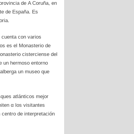
provincia dе A Coruña, en
ste dе España. Es
oria.
o cuenta сοn varios
los es el Monasterio dе
nasterio cisterciense del
 dе un hermoso entorno
 alberga un museo que
sques atlánticos mejor
ten α los visitantes
centro dе interpretación