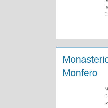
h
l
D
Monasteri
Monfero
M
C
w