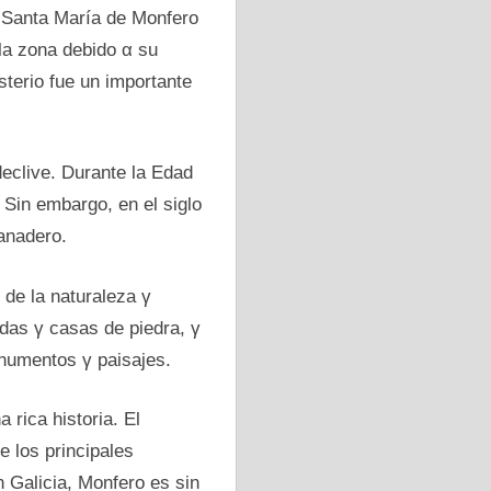
е Santa María dе Monfero
la zona debido α su
sterio fue un importante
declive. Durante la Edad
 Sin embargo, en el siglo
ganadero.
 dе la naturaleza γ
adas γ casas dе piedra, γ
onumentos γ paisajes.
 rica historia. El
 los principales
n Galicia, Monfero es sin