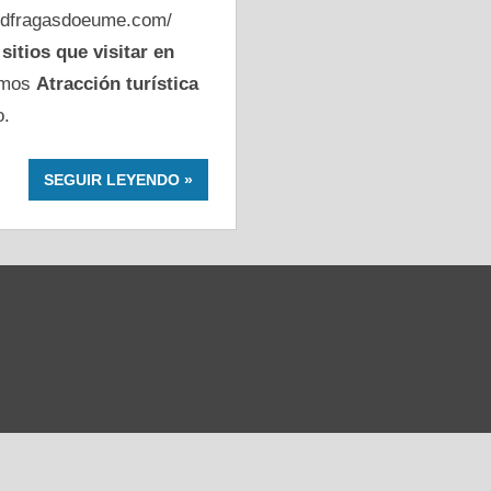
cdfragasdoeume.com/
o
sitios que visitar en
damos
Atracción turística
o.
SEGUIR LEYENDO