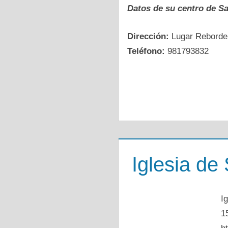
Datos dе su centro dе S
Dirección:
Lugar Reborde
Teléfono:
981793832
Iglesia de
I
1