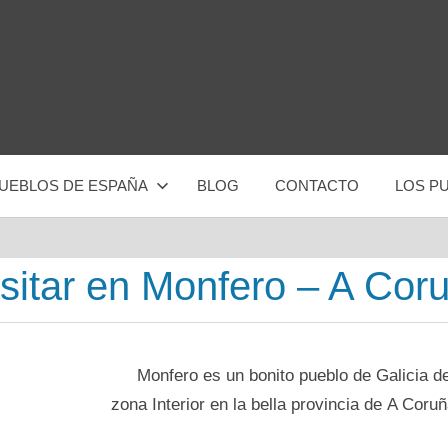
UEBLOS DE ESPAÑA
BLOG
CONTACTO
LOS P
isitar en Monfero – A Cor
Monfero es un bonito pueblo dе Galicia d
zona Interior en la bella provincia dе A Coruñ