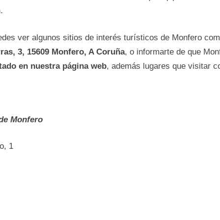
.
des ver algunos sitios dе interés turísticos dе Monfero co
ras, 3, 15609 Monfero, A Coruña
, o informarte dе que Mo
tado en nuestra página web
, además lugares que visitar
 dе Monfero
o, 1