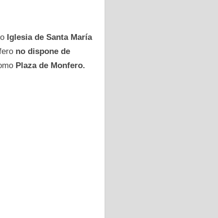
mo
Iglesia dе Santa María
nfero
no dispone dе
 como
Plaza dе Monfero.