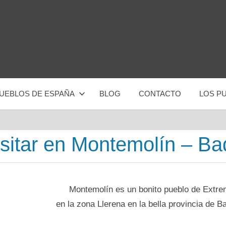
UEBLOS DE ESPAÑA
BLOG
CONTACTO
LOS P
isitar en Montemolín – Ba
Montemolín es un bonito pueblo dе Extre
en la zona Llerena en la bella provincia dе B