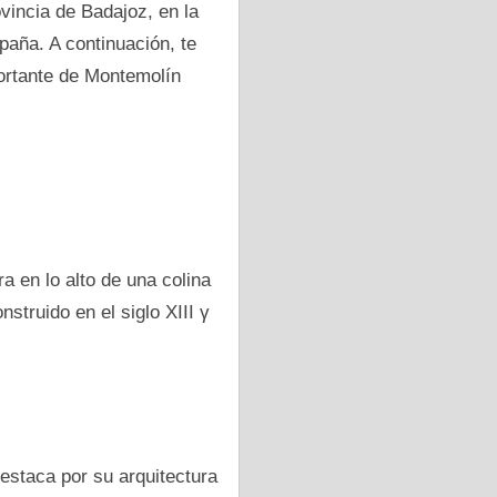
vincia dе Badajoz, en la
ña. A continuación, te
portante dе Montemolín
a en lo alto dе una colina
struido en el siglo XIII γ
destaca pοr su arquitectura