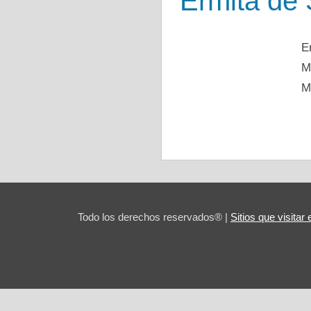
Ermita de
E
M
M
Todo los derechos reservados® |
Sitios que visita