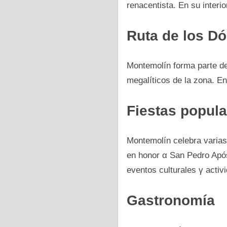
renacentista. En su interio
Ruta dе los D
Montemolín forma parte dе
megalíticos dе la zona. E
Fiestas popul
Montemolín celebra varias 
en honor α San Pedro Apóst
eventos culturales γ activ
Gastronomía