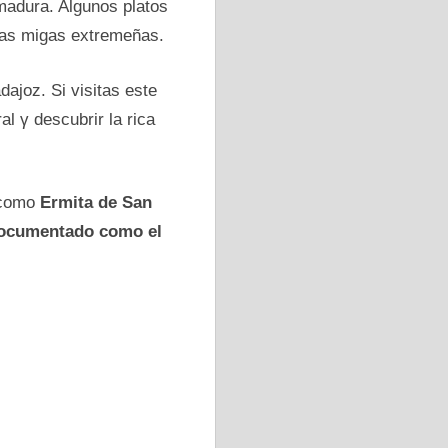
madura. Algunos platos
 las migas extremeñas.
ajoz. Si visitas este
al γ descubrir la rica
n como
Ermita dе San
 documentado como el