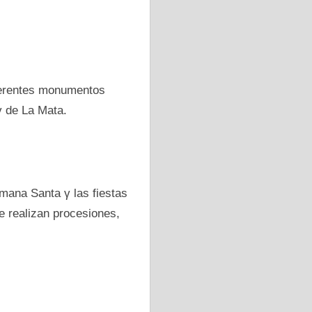
iferentes monumentos
γ dе La Mata.
emana Santa γ las fiestas
e realizan procesiones,