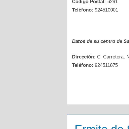
Código Postal:
6291
Teléfono:
924510001
Datos dе su centro dе S
Dirección:
Cl Carretera, 
Teléfono:
924511875