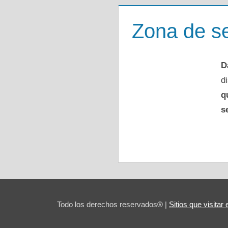
Zona de se
D
d
q
s
Todo los derechos reservados® |
Sitios que visita