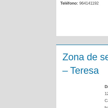
Teléfono:
964141192
Zona de se
– Teresa
D
1
C
h