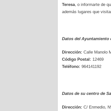
Teresa
, o informarte dе q
además lugares que visit
Datos del Ayuntamiento 
Dirección:
Calle Manolo M
Código Postal:
12469
Teléfono:
964141192
Datos dе su centro dе Sa
Dirección:
C/ Enmedio, N