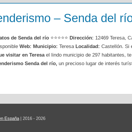
nderismo – Senda del río
atos de Senda del río
⭐⭐⭐⭐⭐
Dirección:
12469 Teresa, C
isponible
Web:
Municipio:
Teresa
Localidad:
Castellón. Si
ue visitar en Teresa
el lindo municipio de 297 habitantes,
enderismo Senda del río,
un precioso lugar de interés turís
r en España
| 2016 - 2026