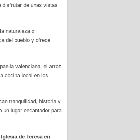
 disfrutar dе unas vistas
la naturaleza α
ca del pueblo γ ofrece
paella valenciana, el arroz
ca cocina local en los
an tranquilidad, historia γ
lo un lugar encantador para
o
Iglesia dе Teresa en