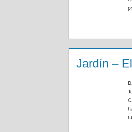
p
Jardín – E
D
T
C
h
tu