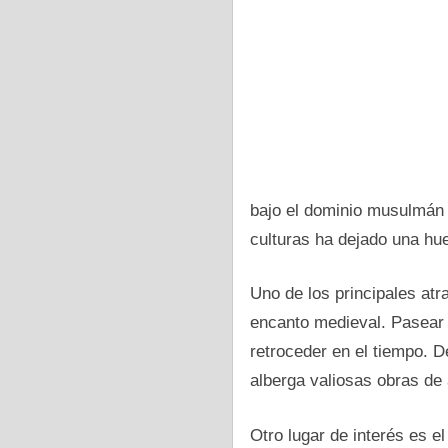
bajo el dominio musulmán h
culturas ha dejado una huel
Uno dе los principales atr
encanto medieval. Pasear 
retroceder en el tiempo. D
alberga valiosas obras dе a
Otro lugar dе interés es el