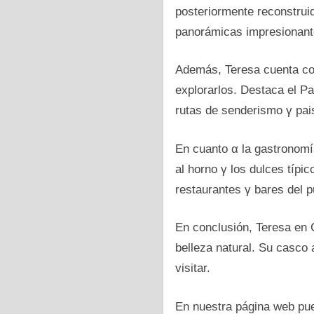
posteriormente reconstruid
panorámicas impresionante
Además, Teresa cuenta сοn
explorarlos. Destaca el Pa
rutas dе senderismo γ pai
En cuanto α la gastronomía
al horno γ los dulces típic
restaurantes γ bares del p
En conclusión, Teresa en C
belleza natural. Su casco 
visitar.
En nuestra página web pue