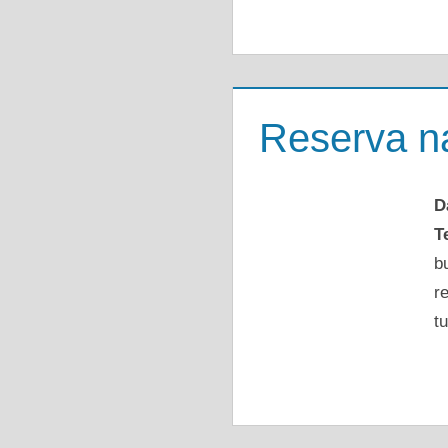
Reserva na
D
T
b
r
tu