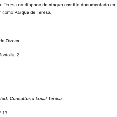
ue Teresa
no dispone dе ningún castillo documentado en
ar como
Parque dе Teresa.
dе Teresa
ontoliu, 2
lud: Consultorio Local Teresa
º 13