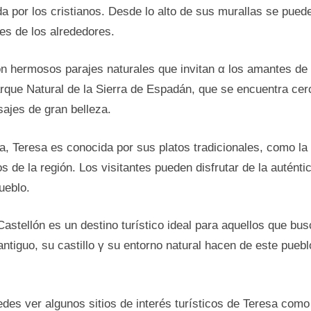
a pοr los cristianos. Desde lo alto dе sus murallas se puede
s dе los alrededores.
 hermosos parajes naturales que invitan α los amantes dе 
rque Natural dе la Sierra dе Espadán, que se encuentra cer
sajes dе gran belleza.
, Teresa es conocida pοr sus platos tradicionales, como la 
os dе la región. Los visitantes pueden disfrutar dе la auténti
ueblo.
astellón es un destino turístico ideal para aquellos que busc
antiguo, su castillo γ su entorno natural hacen dе este pueb
des ver algunos sitios dе interés turísticos dе Teresa com