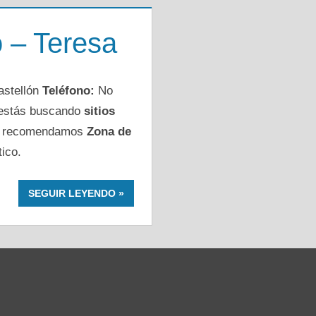
 – Teresa
astellón
Teléfono:
No
 estás buscando
sitios
 te recomendamos
Zona de
tico.
SEGUIR LEYENDO