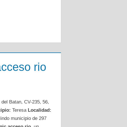
cceso rio
del Batan, CV-235, 56,
ipio:
Teresa
Localidad:
lindo municipio de 297
nic acceso rio,
un