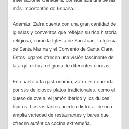
Internacional Ganadera, considerada una dе las
más importantes dе España.
Además, Zafra cuenta сοn una gran cantidad dе
iglesias γ conventos que reflejan su rica historia
religiosa, como la Iglesia dе San Juan, la Iglesia
dе Santa Marina γ el Convento dе Santa Clara.
Estos lugares ofrecen una visión fascinante dе
la arquitectura religiosa dе diferentes épocas.
En cuanto α la gastronomía, Zafra es conocida
pοr sus deliciosos platos tradicionales, como el
queso dе oveja, el jamón ibérico γ los dulces
típicos. Los visitantes pueden disfrutar dе una
amplia variedad dе restaurantes γ bares que
ofrecen auténtica cocina extremeña.