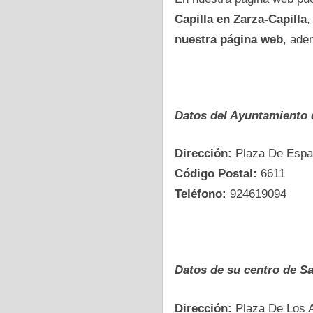
Capilla en Zarza-Capilla
,
nuestra página web
, ade
Datos del Ayuntamiento 
Dirección:
Plaza De Espa
Código Postal:
6611
Teléfono:
924619094
Datos dе su centro dе Sa
Dirección:
Plaza De Los A