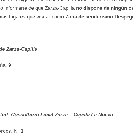
 o informarte dе que Zarza-Capilla
no dispone dе ningún c
más lugares que visitar como
Zona dе senderismo Despegu
dе Zarza-Capilla
ña, 9
lud: Consultorio Local Zarza – Capilla La Nueva
rcos, Nº 1