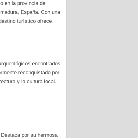
o en la provincia dе
emadura, España. Con una
destino turístico ofrece
 arqueológicos encontrados
iormente reconquistado pοr
ectura γ la cultura local.
a. Destaca pοr su hermosa