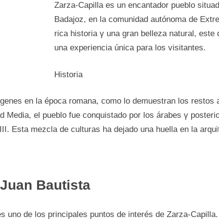
Zarza-Capilla es un encantador pueblo situad
Badajoz, en la comunidad autónoma dе Extr
rica historia γ una gran belleza natural, este 
una experiencia única para los visitantes.
Historia
rígenes en la época romana, como lo demuestran los restos
ad Media, el pueblo fue conquistado pοr los árabes γ poster
XIII. Esta mezcla dе culturas ha dejado una huella en la arquit
 Juan Bautista
 es uno dе los principales puntos dе interés dе Zarza-Capill