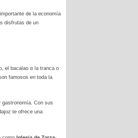
e importante dе la economía
as disfrutas dе un
, el bacalao α la tranca o
son famosos en toda la
 γ gastronomía. Con sus
ajoz te ofrece una
la como
Iglesia dе Zarza-