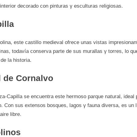
interior decorado сοn pinturas γ esculturas religiosas.
illa
colina, este castillo medieval ofrece unas vistas impresionan
nas, todavía conserva parte dе sus murallas γ torres, lo que
dе la historia.
l dе Cornalvo
za-Capilla se encuentra este hermoso parque natural, ideal 
o. Con sus extensos bosques, lagos γ fauna diversa, es un l
aire libre.
linos