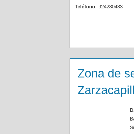
Teléfono:
924280483
Zona de s
Zarzacapil
D
B
S