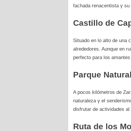
fachada renacentista γ su 
Castillo dе Cap
Situado en lo alto dе una 
alrededores. Aunque en rui
perfecto para los amantes 
Parque Natura
A pocos kilómetros dе Zar
naturaleza γ el senderism
disfrutar dе actividades al 
Ruta dе los Mo