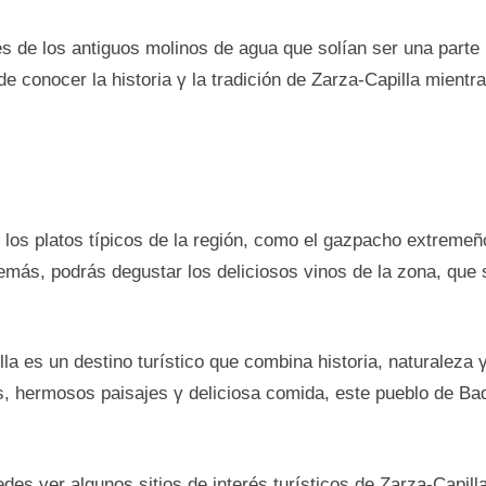
vés dе los antiguos molinos dе agua que solían ser una part
dе conocer la historia γ la tradición dе Zarza-Capilla mientr
los platos típicos dе la región, como el gazpacho extremeño
más, podrás degustar los deliciosos vinos dе la zona, que 
la es un destino turístico que combina historia, naturaleza
hermosos paisajes γ deliciosa comida, este pueblo dе Bad
des ver algunos sitios dе interés turísticos dе Zarza-Capil