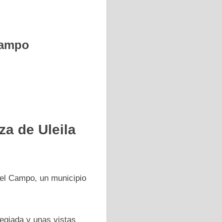
 Campo
za de Uleila
 del Campo, un municipio
legiada γ unas vistas