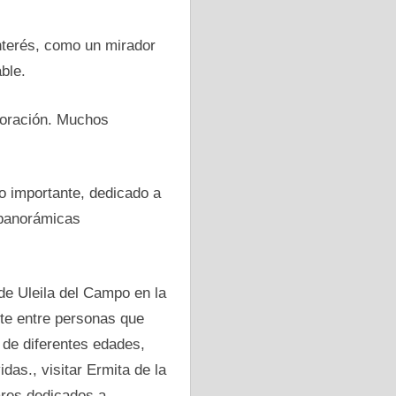
nterés, como un mirador
ble.
a oración. Muchos
so importante, dedicado a
 panorámicas
de Uleila del Campo en la
rte entre personas que
de diferentes edades,
as., visitar Ermita de la
ares dedicados a