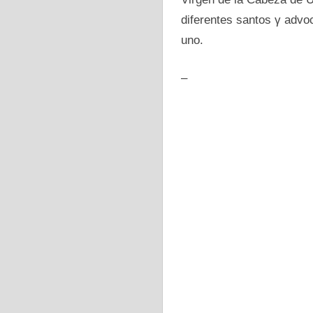
diferentes santos γ advoc
uno.
–