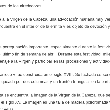
es de los alrededores.
a a la Virgen de la Cabeza, una advocación mariana muy v
cuentra en el interior de la ermita γ es objeto de devoción γ
e peregrinación importante, especialmente durante la festivi
 último fin de semana de abril. Durante esta festividad, mi
enaje a la Virgen γ participar en las procesiones γ actividad
barroco γ fue construida en el siglo XVIII. Su fachada es sen
nqueada por dos columnas γ un frontón triangular en la parte
mita se encuentra la imagen de la Virgen de la Cabeza, que s
el siglo XV. La imagen es una talla de madera policromada 
 γ velas.