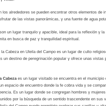
n los alrededores se pueden encontrar otros elementos de i
frutar de las vistas panorámicas, γ una fuente de agua pota
son un lugar tranquilo γ apacible, ideal para la reflexión γ l
mita en busca de paz γ tranquilidad espiritual.
 la Cabeza en Uleila del Campo es un lugar de culto religio
Es un destino de peregrinación popular γ ofrece unas vistas
la Cabeza
es un lugar visitado se encuentra en el municipio 
 un espacio de encuentro donde la fe cobra vida γ se compa
encia. Es un lugar donde se congregan hombres γ mujeres 
unidos por la búsqueda de un sentido trascendente en sus vid
eila del Campo puede permitirte explorar sus capillas γ alt